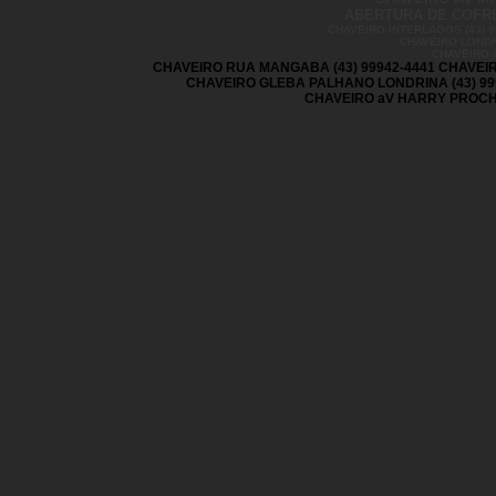
ABERTURA DE COFRES
CHAVEIRO INTERLAGOS (43) 99
CHAVEIRO LONDR
CHAVEIRO 
CHAVEIRO RUA MANGABA (43) 99942-4441 CHAVEIR
CHAVEIRO GLEBA PALHANO LONDRINA (43) 99
CHAVEIRO aV HARRY PROCHET 