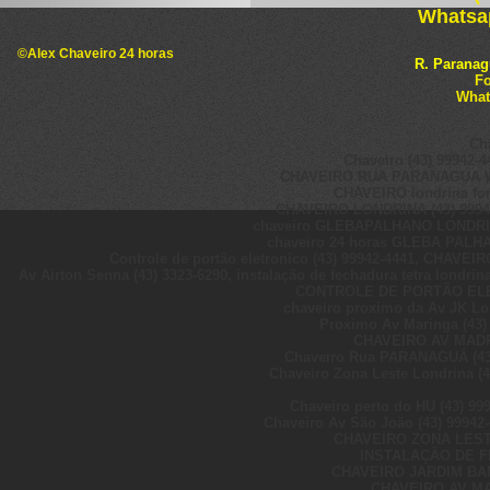
Whatsap
©Alex Chaveiro 24 horas
R. Paranag
Fo
What
Ch
Chaveiro (43) 99942-4
CHAVEIRO RUA PARANAGUA Wha
CHAVEIRO londrina fone
CHAVEIRO LONDRINA (43) 99942-4
chaveiro GLEBAPALHANO LONDRINA 
chaveiro 24 horas GLEBA PALHA
Controle de portão eletronico (43) 99942-4441, CHAVEI
Av Airton Senna (43) 3323-6290, instalação de fechadura tetra lond
CONTROLE DE PORTÃO ELET
chaveiro proximo da Av JK Lo
Proximo Av Maringa (43) 
CHAVEIRO AV MADRE
Chaveiro Rua PARANAGUÁ (43
Chaveiro Zona Leste Londrina (4
Chaveiro perto do HU (43) 99
Chaveiro Av São João (43) 99942
CHAVEIRO ZONA LESTE
INSTALAÇÃO DE FE
CHAVEIRO JARDIM BAN
CHAVEIRO AV MA