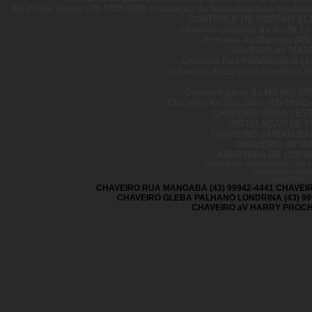
Av Airton Senna (43) 3323-6290, instalação de fechadura tetra lond
CONTROLE DE PORTÃO ELET
chaveiro proximo da Av JK Lo
Proximo Av Maringa (43) 
CHAVEIRO AV MADRE
Chaveiro Rua PARANAGUÁ (43
Chaveiro Zona Leste Londrina (4
Chaveiro perto do HU (43) 99
Chaveiro Av São João (43) 99942
CHAVEIRO ZONA LESTE
INSTALAÇÃO DE FE
CHAVEIRO JARDIM BAN
CHAVEIRO AV MA
ABERTURA DE COFRES
CHAVEIRO INTERLAGOS (43) 99
CHAVEIRO LONDR
CHAVEIRO 
CHAVEIRO RUA MANGABA (43) 99942-4441 CHAVEIR
CHAVEIRO GLEBA PALHANO LONDRINA (43) 99
CHAVEIRO aV HARRY PROCHET 