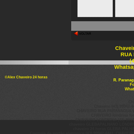
voltar
Chavei
RUA
(
Whatsap
©Alex Chaveiro 24 horas
R. Paranag
Fo
What
Ch
Chaveiro (43) 99942-4
CHAVEIRO RUA PARANAGUA Wha
CHAVEIRO londrina fone
CHAVEIRO LONDRINA (43) 99942-4
chaveiro GLEBAPALHANO LONDRINA 
chaveiro 24 horas GLEBA PALHA
Controle de portão eletronico (43) 99942-4441, CHAVEI