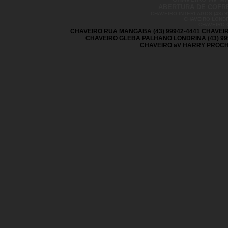
ABERTURA DE COFRES
CHAVEIRO INTERLAGOS (43) 99
CHAVEIRO LONDR
CHAVEIRO 
CHAVEIRO RUA MANGABA (43) 99942-4441 CHAVEIR
CHAVEIRO GLEBA PALHANO LONDRINA (43) 99
CHAVEIRO aV HARRY PROCHET 