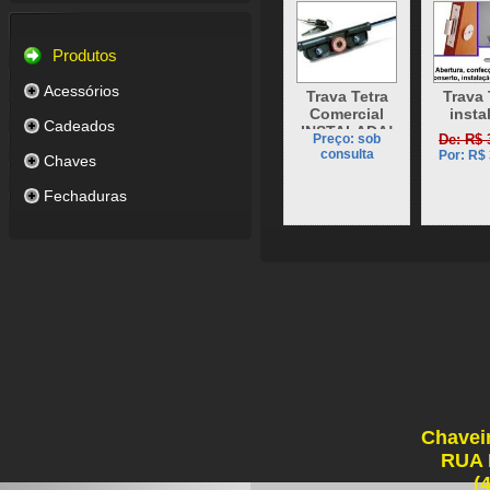
Produtos
Acessórios
Trava Tetra
Trava 
Comercial
insta
Cadeados
INSTALADA!
Preço: sob
De: R$ 
consulta
Por: R$
Chaves
Fechaduras
Chavei
RUA
(