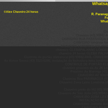
Whatsap
©Alex Chaveiro 24 horas
R. Paranag
Fo
What
Ch
Chaveiro (43) 99942-4
CHAVEIRO RUA PARANAGUA Wha
CHAVEIRO londrina fone
CHAVEIRO LONDRINA (43) 99942-4
chaveiro GLEBAPALHANO LONDRINA 
chaveiro 24 horas GLEBA PALHA
Controle de portão eletronico (43) 99942-4441, CHAVEI
Av Airton Senna (43) 3323-6290, instalação de fechadura tetra lond
CONTROLE DE PORTÃO ELET
chaveiro proximo da Av JK Lo
Proximo Av Maringa (43) 
CHAVEIRO AV MADRE
Chaveiro Rua PARANAGUÁ (43
Chaveiro Zona Leste Londrina (4
Chaveiro perto do HU (43) 99
Chaveiro Av São João (43) 99942
CHAVEIRO ZONA LESTE
INSTALAÇÃO DE FE
CHAVEIRO JARDIM BAN
CHAVEIRO AV MA